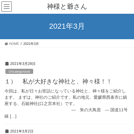
コ
ナ
神様と爺さん
ン
ビ
テ
ゲ
ン
ー
2021年3月
ツ
シ
へ
ョ
ス
ン
HOME
2021年3月
キ
に
ッ
移
プ
動
2021年3月28日
Uncategorized
１） 私が大好きな神社と、神々様！！
今回は、私が日々お世話になっている神社と、神々様をご紹介し
ます。 まずは、神社のご紹介です。私の地元、愛媛県西条市に鎮
座する、石鎚神社(口之宮本社）です。
― 朱の大鳥居 ― 国道11号
線 […]
2021年3月2日