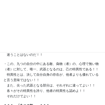
・己の特異な部分を武器とし、徹底的に”剣”の如く、磨き上げ
よ！！
そうすることで、社会でも他者でもなく、己の「弱さ・不安・
恐れ・焦り」を、打ち砕くことができる！！
己の中にある、「九つの敵」、その敵を、自らの最も特異な部
分を”剣”とし、打ち砕き、切り開き、倒し、道を切り開くのだ！！
そして、その輝きにより、光を、未来を、自らの進むべき道に
照らしだすことができる！！
迷うことはないのだ！！
・この、九つの自分の中にある敵、偽物（者）の、心理で無い物
（者）に対して、唯一、武器となるのは、己の特異性である！！
特異性とは、決して自分自身の存在が、他者よりも優れている
と言う意味ではない！！
また、尖った武器となる部分は、それぞれに違ってよい！！
各々がその特異性を誇り、他者の特異性も認めよ！！
それだけでよい！！