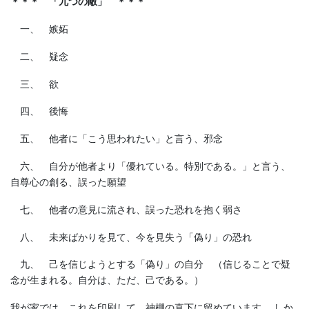
＊＊＊ 「九つの敵」 ＊＊＊
一、 嫉妬
二、 疑念
三、 欲
四、 後悔
五、 他者に「こう思われたい」と言う、邪念
六、 自分が他者より「優れている。特別である。」と言う、
自尊心の創る、誤った願望
七、 他者の意見に流され、誤った恐れを抱く弱さ
八、 未来ばかりを見て、今を見失う「偽り」の恐れ
九、 己を信じようとする「偽り」の自分 （信じることで疑
念が生まれる。自分は、ただ、己である。）
我が家では、これを印刷して、神棚の直下に留めています。 しか