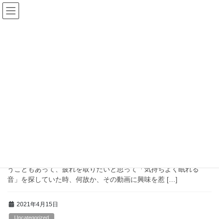
コ
ナ
神様と爺さん
ン
ビ
テ
ゲ
ン
ー
神社
ツ
シ
へ
ョ
ス
ン
HOME
神社
キ
に
ッ
移
プ
動
2021年4月27日
Uncategorized
３） 自身の目覚め（覚醒）について
・ 最初の頃 きっかけは、ＹＯＵＴＵＢＥの、ある方の動画を見
たことです。当時、仕事柄、疲労も蓄積した状態でした。そうい
うこともあって、疲れを取りたいと思って「気持ちよく眠れる
音」を探していた時、何故か、その動画に興味を惹 […]
2021年4月15日
Uncategorized