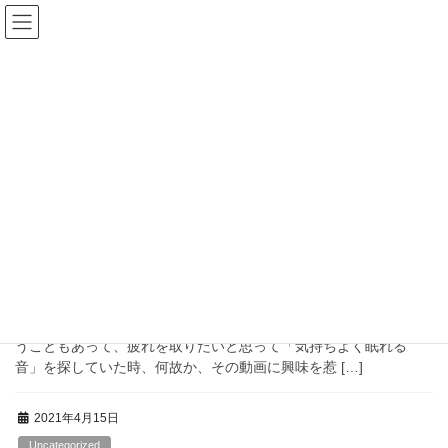
コ
ナ
神様と爺さん
ン
ビ
テ
ゲ
ン
ー
開運
ツ
シ
へ
ョ
ス
ン
HOME
開運
キ
に
ッ
移
プ
動
2021年4月27日
Uncategorized
３） 自身の目覚め（覚醒）について
・ 最初の頃 きっかけは、ＹＯＵＴＵＢＥの、ある方の動画を見
たことです。当時、仕事柄、疲労も蓄積した状態でした。そうい
うこともあって、疲れを取りたいと思って「気持ちよく眠れる
音」を探していた時、何故か、その動画に興味を惹 […]
2021年4月15日
Uncategorized